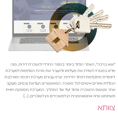
"ישא ברכה", האתר הגדול ביותר במגזר החרדי להשכרת דירות, פנה
אלינו במטרה לשדרג את פעילותו ולהעביר את מרכז הטלפניות למערכת
דיגיטלית מתקדמת לניהול הדירות. יצרנו עבורם מערכת חכמה ומורכבת
הכוללת אזורים אישיים לכל משכיר, המאפשרים העלאת נכסים, מעקב
אחר סטטוס ההשכרה וניהול יעיל של התהליך. המערכת מספקת חוויית
משתמש נוחה ואינטואיטיבית הן למשכירים והן לשוכרים, […]
צוותא